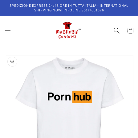
Vai
SPEDIZIONE EXPRESS 24/48 ORE IN TUTTA ITALIA - INTERNATIONAL
direttamente
SHIPPING NOW! INFOLINE 351/7651676
ai contenuti
Carrell
Passa alle
informazioni
sul prodotto