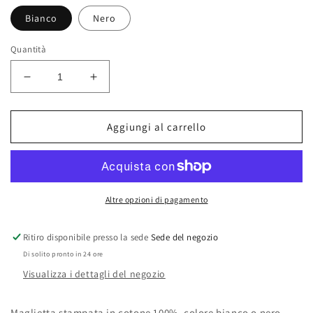
Bianco
Nero
Quantità
Diminuisci
Aumenta
quantità
quantità
per
per
Maglietta
Maglietta
Aggiungi al carrello
di
di
Porn
Porn
Hub
Hub
Altre opzioni di pagamento
Ritiro disponibile presso la sede
Sede del negozio
Di solito pronto in 24 ore
Visualizza i dettagli del negozio
Maglietta stampata in cotone 100%, colore bianco o nero.