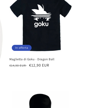
In offerta
Maglietta di Goku - Dragon Ball
Prezzo
Prezzo
€12,90 EUR
€14,90 EUR
di
scontato
listino