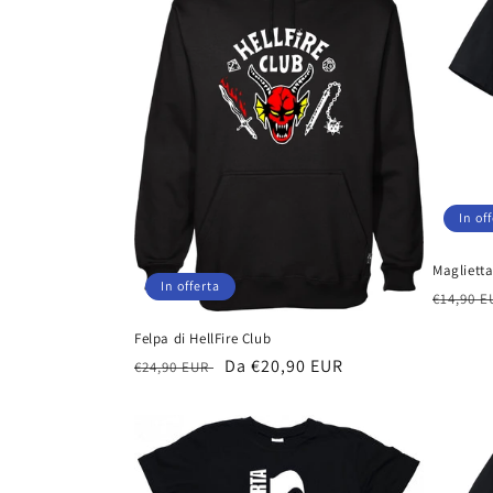
In of
Maglietta
In offerta
Prezzo
€14,90 
di
Felpa di HellFire Club
listino
Prezzo
Prezzo
Da €20,90 EUR
€24,90 EUR
di
scontato
listino