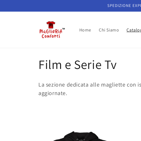
Vai
SPEDIZIONE EXPR
direttamente
ai contenuti
Home
Chi Siamo
Catalo
C
Film e Serie Tv
o
La sezione dedicata alle magliette con i
l
aggiornate.
l
e