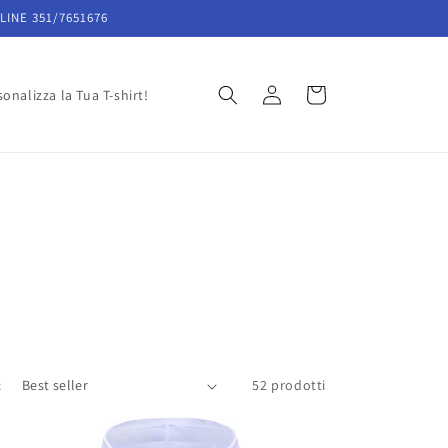
LINE 351/7651676
Accedi
Carrello
onalizza la Tua T-shirt!
:
52 prodotti