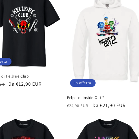
ferta
 di HellFire Club
In offerta
Prezzo
Da €12,90 EUR
EUR
scontato
Felpa di Inside Out 2
Prezzo
Prezzo
Da €21,90 EUR
€24,90 EUR
di
scontato
listino