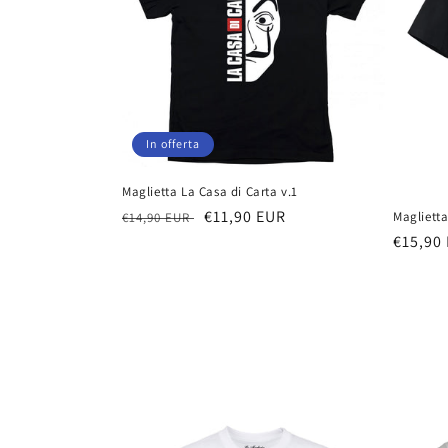
In offerta
Maglietta La Casa di Carta v.1
Prezzo
Prezzo
€11,90 EUR
Maglietta
€14,90 EUR
di
scontato
Prezzo
€15,90
listino
di
listino