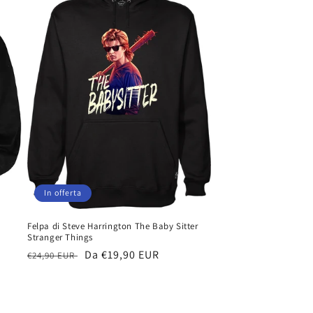
In offerta
Felpa di Steve Harrington The Baby Sitter
Stranger Things
Prezzo
Prezzo
Da €19,90 EUR
€24,90 EUR
di
scontato
listino