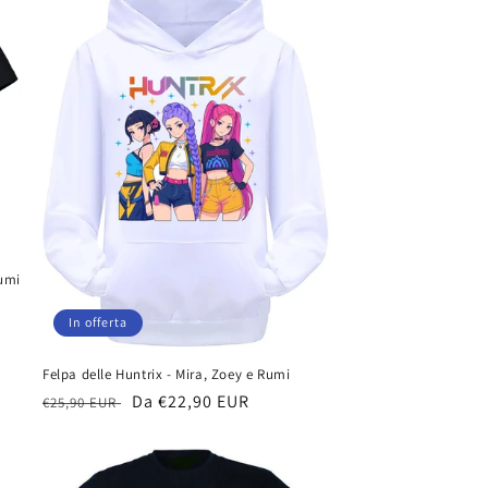
Rumi
In offerta
Felpa delle Huntrix - Mira, Zoey e Rumi
Prezzo
Prezzo
Da €22,90 EUR
€25,90 EUR
di
scontato
listino