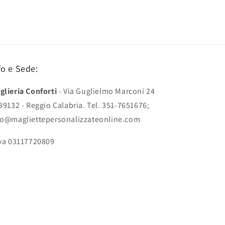
fo e Sede:
glieria Conforti
- Via Guglielmo Marconi 24
 89132 - Reggio Calabria. Tel. 351-7651676;
fo@magliettepersonalizzateonline.com
Iva 03117720809