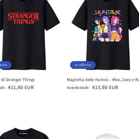
ferta
In offerta
 di Stranger Things
Maglietta delle Huntrix - Mira, Zoey e 
Prezzo
€11,90 EUR
Prezzo
Prezzo
€13,90 EUR
EUR
€14,90 EUR
scontato
di
scontato
listino