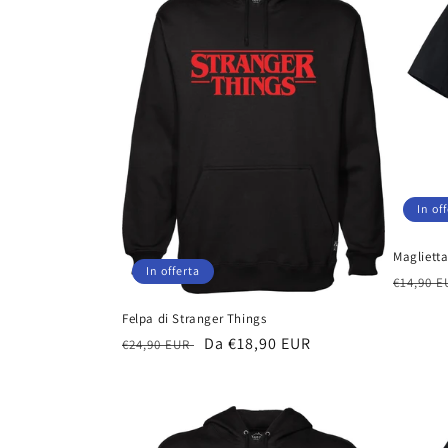
z
i
o
n
e
In of
Maglietta
:
In offerta
Prezzo
€14,90 
di
Felpa di Stranger Things
listino
Prezzo
Prezzo
Da €18,90 EUR
€24,90 EUR
di
scontato
listino