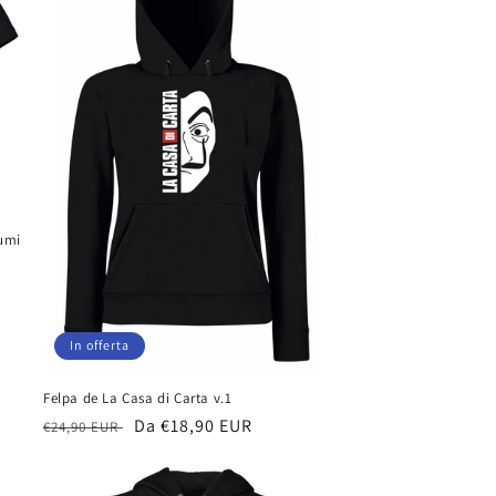
Rumi
In offerta
Felpa de La Casa di Carta v.1
Prezzo
Prezzo
Da €18,90 EUR
€24,90 EUR
di
scontato
listino