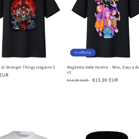
In offerta
 di Stranger Things stagione 5
Maglietta delle Huntrix - Mira, Zoey e 
v2
 EUR
Prezzo
Prezzo
€13,90 EUR
€14,90 EUR
di
scontato
listino