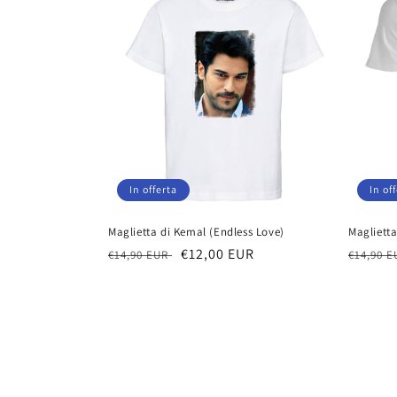
In offerta
In of
Maglietta di Kemal (Endless Love)
Magliett
Prezzo
Prezzo
€12,00 EUR
Prezzo
€14,90 EUR
€14,90 
di
scontato
di
listino
listino