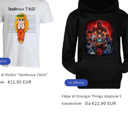
ferta
a di Pollon "Sembrava Talco"
Prezzo
€12,90 EUR
EUR
In offerta
scontato
Felpa di Stranger Things stagione 5
Prezzo
Prezzo
Da €22,90 EUR
€24,90 EUR
di
scontato
listino