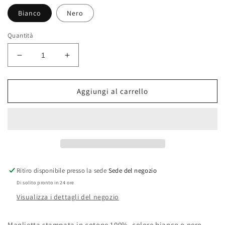
Bianco
Nero
Quantità
Diminuisci
Aumenta
quantità
quantità
per
per
Maglietta
Maglietta
Aggiungi al carrello
di
di
Capo
Capo
Plaza
Plaza
(Logo)
(Logo)
Ritiro disponibile presso la sede
Sede del negozio
Di solito pronto in 24 ore
Visualizza i dettagli del negozio
Maglietta stampata in cotone 100%, colore bianco o nero.