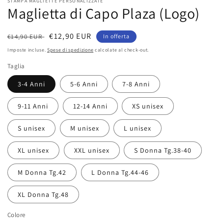
STAMPA MAGLIETTE PERSONALIZZATE
Maglietta di Capo Plaza (Logo)
Prezzo
Prezzo
€12,90 EUR
€14,90 EUR
In offerta
di
scontato
Imposte incluse.
Spese di spedizione
calcolate al check-out.
listino
Taglia
3-4 Anni
5-6 Anni
7-8 Anni
9-11 Anni
12-14 Anni
XS unisex
S unisex
M unisex
L unisex
XL unisex
XXL unisex
S Donna Tg.38-40
M Donna Tg.42
L Donna Tg.44-46
XL Donna Tg.48
Colore