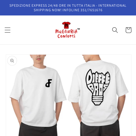
Vai
SPEDIZIONE EXPRESS 24/48 ORE IN TUTTA ITALIA - INTERNATIONAL
direttamente
SHIPPING NOW! INFOLINE 351/7651676
ai contenuti
Carrell
Passa alle
informazioni
sul prodotto