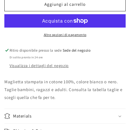
Maglietta
Maglietta
Aggiungi al carrello
dei
dei
Dieffe
Dieffe
Bros
Bros
Official
Official
Altre opzioni di pagamento
Ritiro disponibile presso la sede
Sede del negozio
Di solito pronto in 24 ore
Visualizza i dettagli del negozio
Maglietta stampata in cotone 100%, colore bianco o nero.
Taglie bambini, ragazzi e adulti. Consulta la tabella taglie e
scegli quella che fa per te.
Materials