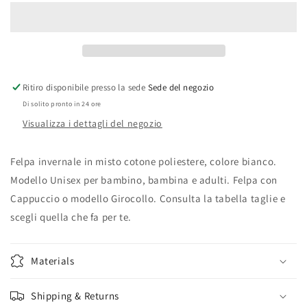
Mandrakino
Mandrakino
-
-
Mandrake
Mandrake
Ninno
Ninno
v1
v1
Ritiro disponibile presso la sede
Sede del negozio
Di solito pronto in 24 ore
Visualizza i dettagli del negozio
Felpa invernale in misto cotone poliestere, colore bianco.
Modello Unisex per bambino, bambina e adulti. Felpa con
Cappuccio o modello Girocollo. Consulta la tabella taglie e
scegli quella che fa per te.
Materials
Shipping & Returns