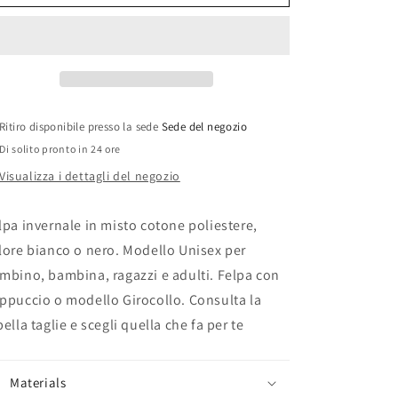
de
de
LaSabriGamer
LaSabriGamer
Ritiro disponibile presso la sede
Sede del negozio
Di solito pronto in 24 ore
Visualizza i dettagli del negozio
lpa invernale in misto cotone poliestere,
lore bianco o nero. Modello Unisex per
mbino, bambina, ragazzi e adulti. Felpa con
ppuccio o modello Girocollo. Consulta la
bella taglie e scegli quella che fa per te
Materials