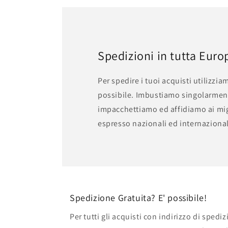
7
in
finestra
modale
Spedizioni in tutta Euro
Per spedire i tuoi acquisti utilizzia
possibile. Imbustiamo singolarmen
impacchettiamo ed affidiamo ai migl
espresso nazionali ed internazional
Spedizione Gratuita? E' possibile!
Per tutti gli acquisti con indirizzo di spedi