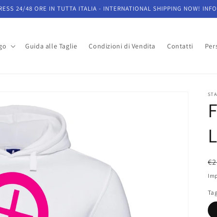
ESS 24/48 ORE IN TUTTA ITALIA - INTERNATIONAL SHIPPING NOW! INFO
go
Guida alle Taglie
Condizioni di Vendita
Contatti
Pers
STA
F
P
€2
di
Imp
li
Tag