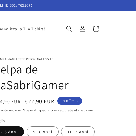
LINE 351/7651676
Accedi
Carrello
onalizza la Tua T-shirt!
MPA MAGLIETTE PERSONALIZZATE
elpa de
LaSabriGamer
rezzo
Prezzo
€22,90 EUR
4,90 EUR
In offerta
scontato
oste incluse.
Spese di spedizione
calcolate al check-out.
stino
lia
7-8 Anni
9-10 Anni
11-12 Anni