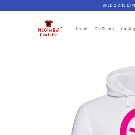
Vai
SPEDIZIONE EXPR
direttamente
ai contenuti
Home
Chi Siamo
Catalo
Passa alle
informazioni
sul prodotto