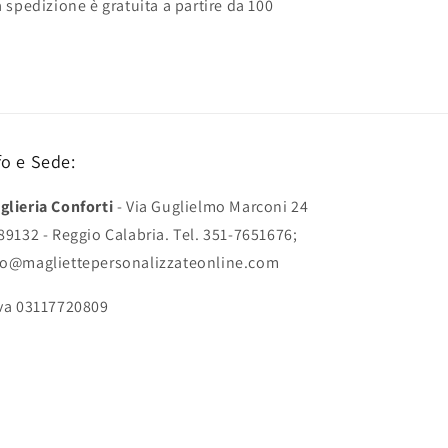
spedizione è gratuita a partire da 100
fo e Sede:
glieria Conforti
- Via Guglielmo Marconi 24
 89132 - Reggio Calabria. Tel. 351-7651676;
fo@magliettepersonalizzateonline.com
Iva 03117720809