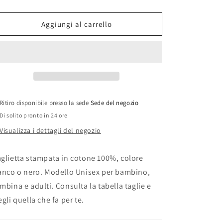
quantità
quantità
per
per
Maglietta
Maglietta
Aggiungi al carrello
degli
degli
Imagine
Imagine
Dragons
Dragons
v.2
v.2
Ritiro disponibile presso la sede
Sede del negozio
Di solito pronto in 24 ore
Visualizza i dettagli del negozio
glietta stampata in cotone 100%, colore
anco o nero. Modello Unisex per bambino,
mbina e adulti. Consulta la tabella taglie e
egli quella che fa per te.