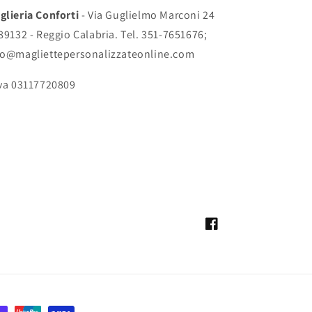
glieria Conforti
- Via Guglielmo Marconi 24
 89132 - Reggio Calabria. Tel. 351-7651676;
fo@magliettepersonalizzateonline.com
Iva 03117720809
Facebook