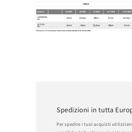
Apri
contenuti
multimediali
5
in
finestra
modale
Spedizioni in tutta Euro
Per spedire i tuoi acquisti utilizzia