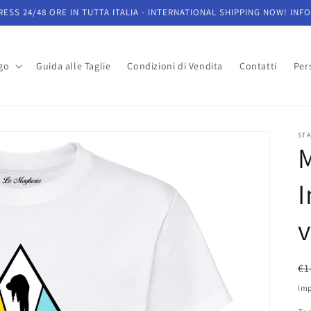
ESS 24/48 ORE IN TUTTA ITALIA - INTERNATIONAL SHIPPING NOW! INFO
go
Guida alle Taglie
Condizioni di Vendita
Contatti
Pers
STA
M
v
P
€1
di
Imp
li