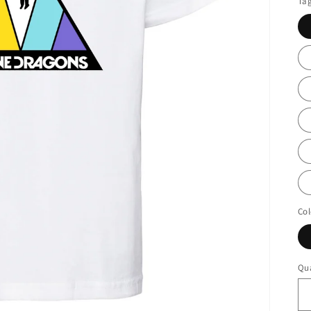
Tag
Col
Qu