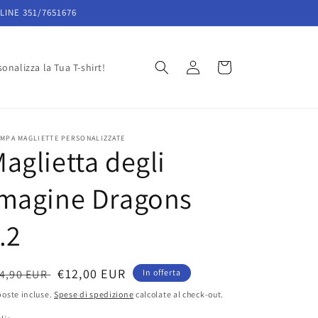
LINE 351/7651676
Accedi
Carrello
onalizza la Tua T-shirt!
MPA MAGLIETTE PERSONALIZZATE
aglietta degli
Imagine Dragons
.2
rezzo
Prezzo
€12,00 EUR
4,90 EUR
In offerta
scontato
oste incluse.
Spese di spedizione
calcolate al check-out.
stino