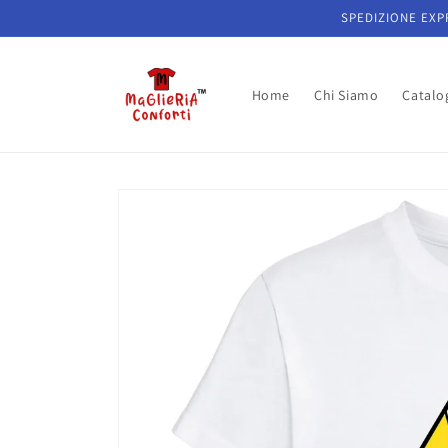
Vai
SPEDIZIONE EXPR
direttamente
ai contenuti
Home
Chi Siamo
Catalo
Passa alle
informazioni
sul prodotto