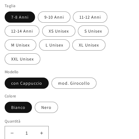
listino
Taglia
7-8 Anni
9-10 Anni
11-12 Anni
12-14 Anni
XS Unisex
S Unisex
M Unisex
L Unisex
XL Unisex
XXL Unisex
Modello
con Cappuccio
mod. Girocollo
Colore
Bianco
Nero
Quantità
Diminuisci
Aumenta