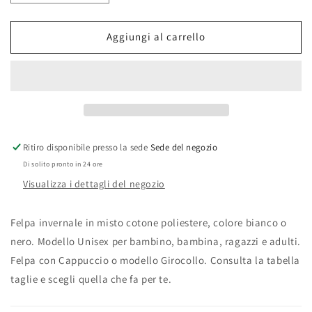
quantità
quantità
per
per
Felpa
Felpa
Aggiungi al carrello
di
di
Gemitaiz
Gemitaiz
-
-
GMTZ
GMTZ
v2
v2
Ritiro disponibile presso la sede
Sede del negozio
Di solito pronto in 24 ore
Visualizza i dettagli del negozio
Felpa invernale in misto cotone poliestere, colore bianco o
nero. Modello Unisex per bambino, bambina, ragazzi e adulti.
Felpa con Cappuccio o modello Girocollo. Consulta la tabella
taglie e scegli quella che fa per te.