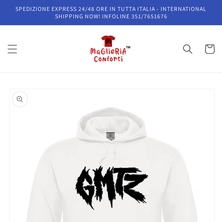
Vai
SPEDIZIONE EXPRESS 24/48 ORE IN TUTTA ITALIA - INTERNATIONAL
direttamente
SHIPPING NOW! INFOLINE 351/7651676
ai contenuti
Carrell
Passa alle
informazioni
sul prodotto